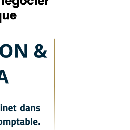
 négocier
que