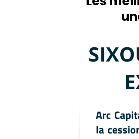
Les meil
un