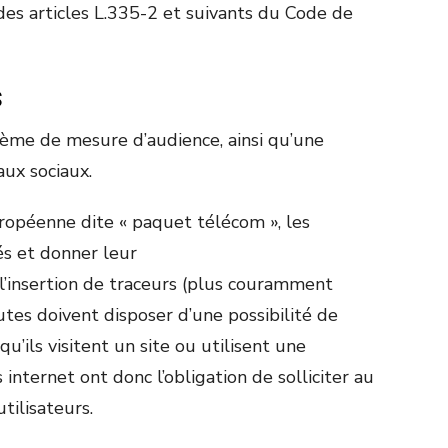
es articles L.335-2 et suivants du Code de
s
tème de mesure d’audience, ainsi qu’une
aux sociaux.
uropéenne dite « paquet télécom », les
és et donner leur
’insertion de traceurs (plus couramment
utes doivent disposer d’une possibilité de
qu’ils visitent un site ou utilisent une
 internet ont donc l’obligation de solliciter au
tilisateurs.