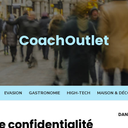
CoachOutlet
EVASION
GASTRONOMIE
HIGH-TECH
MAISON & DÉC
DAN
e confidentialité